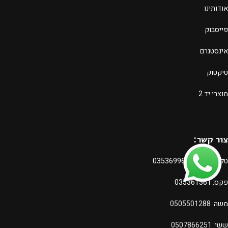
אודותינו
פייסבוק
אינסטגרם
טיקטוק
מוצרי יד 2
צור קשר:
טלפון משרד:
035369966
פקס: 035361361
משה:
0505501288
ששי:
0507866251