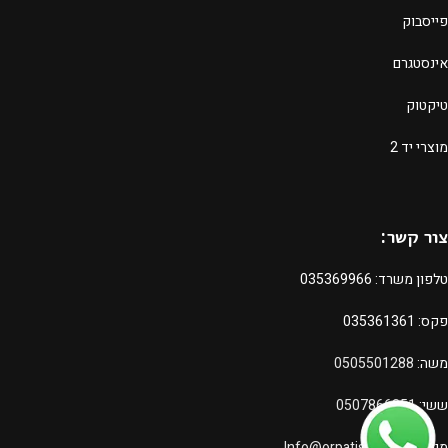
פייסבוק
אינסטגרם
טיקטוק
מוצרי יד 2
צור קשר:
טלפון משרד:
035369966
פקס: 035361361
משה:
0505501288
ששי:
0507866251
מייל:
Info@orpatishim.com