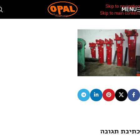
OLYMPUS DIGITAL CAMERA
Skip to navigation
MENU
Skip to main content
0
moshik
On פברואר 20, 2022
כתיבת תגובה