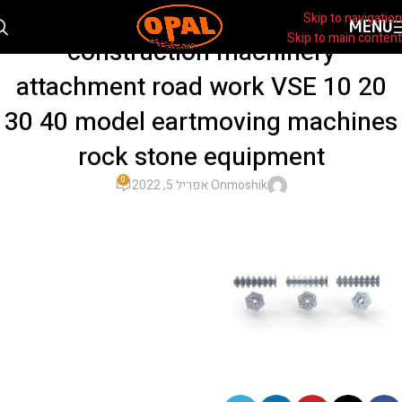
Screening Bucket simex italy
Skip to navigation
MENU
Skip to main content
construction machinery
attachment road work VSE 10 20
30 40 model eartmoving machines
rock stone equipment
0
moshik
On אפריל 5, 2022