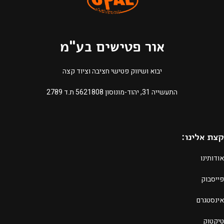
אור פטישים בע"מ
יבוא ושיווק פטישי חציבה וציוד קצה
התעשייה 31, יהוד-מונוסון 5621808 ת.ד 2789​
קצת אלינו:
אודותינו
פייסבוק
אינסטגרם
טיקטוק