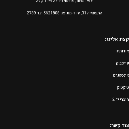
יבוא ושיווק פטישי חציבה וציוד קצה
התעשייה 31, יהוד-מונוסון 5621808 ת.ד 2789​
קצת אלינו:
אודותינו
פייסבוק
אינסטגרם
טיקטוק
מוצרי יד 2
צור קשר: